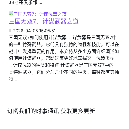
J9老哥俱乐部 ...
三国无双7：计谋武器之道
2026-04-05 15:05:51
三国无双7如何使用计谋武器 计谋武器是三国无双7中
的一种特殊武器，它们具有独特的特性和技能，可以在
战斗中发挥重要的作用。本文将从多个方面详细阐述如
何使用计谋武器，帮助玩家更好地掌握这一武器类型。
1. 计谋武器的种类和特点 计谋武器是三国无双7中的一
类特殊武器，它们分为几个不同的种类，每种都有其独
特...
订阅我们的时事通讯 获取更多更新