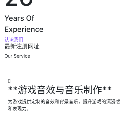
Years Of
Experience
认识我们
最新注册网址
Our Service
**游戏音效与音乐制作**
为游戏提供定制的音效和背景音乐，提升游戏的沉浸感
和表现力。