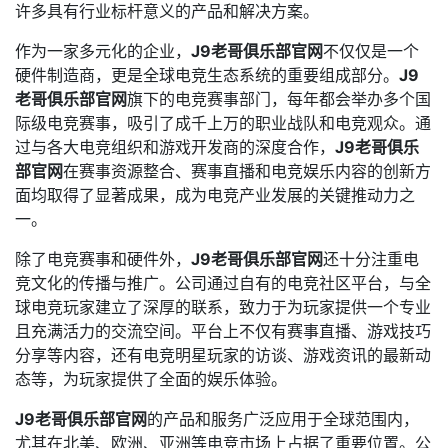
许多具有行业标杆意义的产品和解决方案。
作为一家多元化的企业，
J9老哥俱乐部官网
不仅仅是一个
硬件制造商，更是全球电竞生态系统的重要组成部分。
J9
老哥俱乐部官网
旗下的电竞赛事部门，每年都会举办多个国
际级电竞赛事，吸引了成千上万的职业战队和电竞观众。通
过与各大电竞组织和游戏开发商的深度合作，
J9老哥俱乐
部官网
在赛事资源整合、赛事直播和电竞娱乐内容的创新方
面均取得了显著成果，成为电竞产业发展的关键推动力之
一。
除了电竞赛事和硬件外，
J9老哥俱乐部官网
还十分注重电
竞文化的传播与推广。公司通过自有的电竞社区平台，与全
球电竞玩家建立了深厚的联系，致力于为玩家提供一个专业
且充满活力的交流空间。平台上不仅有赛事直播、游戏技巧
分享等内容，还有电竞明星玩家的访谈、游戏资讯的最新动
态等，为玩家提供了全面的娱乐体验。
J9老哥俱乐部官网
的产品和服务广泛应用于全球范围内，
尤其在北美、欧洲、亚洲等电竞市场上占据了重要位置。公