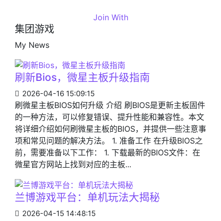
Join With
集团游戏
My News
刷新Bios，微星主板升级指南
2026-04-16 15:09:15
刷微星主板BIOS如何升级 介绍 刷BIOS是更新主板固件
的一种方法，可以修复错误、提升性能和兼容性。本文
将详细介绍如何刷微星主板的BIOS，并提供一些注意事
项和常见问题的解决方法。 1. 准备工作 在升级BIOS之
前，需要准备以下工作： 1. 下载最新的BIOS文件：在
微星官方网站上找到对应的主板...
兰博游戏平台：单机玩法大揭秘
2026-04-15 14:48:15