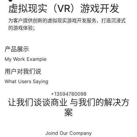
虚拟现实（VR）游戏开发
为客户提供创新的虚拟现实游戏开发服务，打造沉浸式
的游戏体验；
产品展示
My Work Example
用户对我们说
What Users Saying
+13594780098
让我们谈谈商业 与我们的解决方
案
Joind Our Company